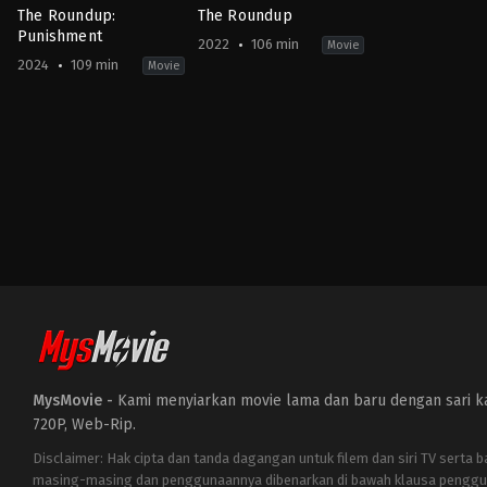
The Roundup:
The Roundup
Punishment
2022
106 min
Movie
2024
109 min
Movie
Action
,
Crime
,
Drama
Action
,
Comedy
,
Crime
,
Thriller
KR
KR
2024-
2022-
04-
05-
24
18
Heo
Lee
Myeong-
Sang-
haeng
yong
MysMovie -
Kami menyiarkan movie lama dan baru dengan sari kat
720P, Web-Rip.
Disclaimer: Hak cipta dan tanda dagangan untuk filem dan siri TV serta 
masing-masing dan penggunaannya dibenarkan di bawah klausa penggu