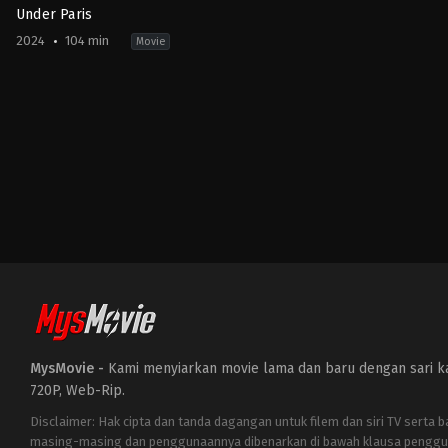
Under Paris
2024
104 min
Movie
Action
,
Drama
,
Horror
,
Thriller
FR
2024-
06-
04
Xavier
Gens
MysMovie -
Kami menyiarkan movie lama dan baru dengan sari kat
720P, Web-Rip.
Disclaimer: Hak cipta dan tanda dagangan untuk filem dan siri TV serta 
masing-masing dan penggunaannya dibenarkan di bawah klausa penggu