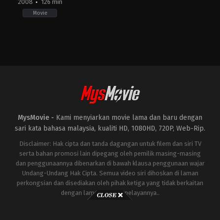
2008
126 min
Movie
Action
,
Adventure
,
Science
Fiction
US
2008-
04-
30
Jon
Favreau
MysMovie -
Kami menyiarkan movie lama dan baru dengan
sari kata bahasa malaysia, kualiti HD, 1080HD, 720P, Web-Rip.
Disclaimer: Hak cipta dan tanda dagangan untuk filem dan siri TV
serta bahan promosi lain dipegang oleh pemilik masing-masing
dan penggunaannya dibenarkan di bawah klausa penggunaan wajar
Undang-Undang Hak Cipta. Semua video siri dihoskan di laman
perkongsian dan disediakan oleh pihak ketiga yang tidak berkaitan
dengan laman ini atau pelayannya..