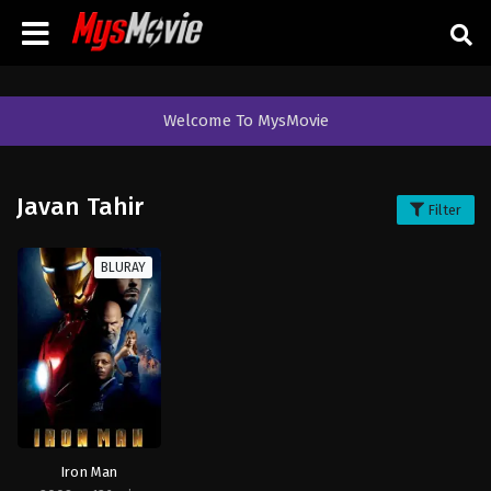
Welcome To MysMovie
Javan Tahir
Filter
BLURAY
Iron Man