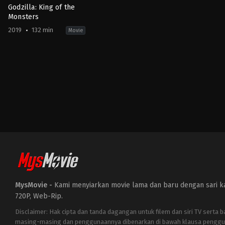
Godzilla: King of the
Monsters
2019
132 min
Movie
Action
,
Science
Fiction
CN
,
JP
,
US
2019-
05-
29
Michael
Dougherty
MysMovie -
Kami menyiarkan movie lama dan baru dengan sari kat
720P, Web-Rip.
Disclaimer: Hak cipta dan tanda dagangan untuk filem dan siri TV serta 
masing-masing dan penggunaannya dibenarkan di bawah klausa penggu