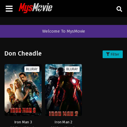
Welcome To MysMovie
Don Cheadle
Filter
BLURAY
BLURAY
Iron Man 3
Iron Man 2