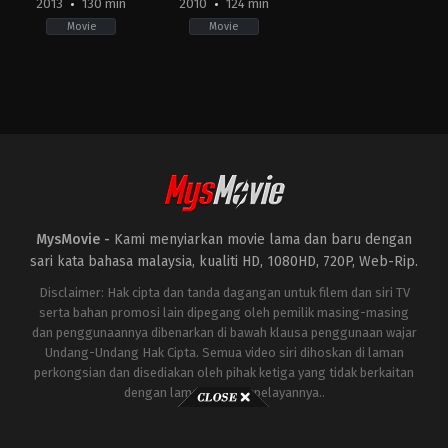
2013
130 min
2010
124 min
Movie
Movie
Action
,
Adventure
,
Science
Action
,
Adventure
,
Science
Fiction
Fiction
US
US
2013-
2010-
04-
04-
18
28
Shane
Jon
Black
Favreau
MysMovie -
Kami menyiarkan movie lama dan baru dengan
sari kata bahasa malaysia, kualiti HD, 1080HD, 720P, Web-Rip.
Disclaimer: Hak cipta dan tanda dagangan untuk filem dan siri TV
serta bahan promosi lain dipegang oleh pemilik masing-masing
dan penggunaannya dibenarkan di bawah klausa penggunaan wajar
Undang-Undang Hak Cipta. Semua video siri dihoskan di laman
perkongsian dan disediakan oleh pihak ketiga yang tidak berkaitan
dengan laman ini atau pelayannya..