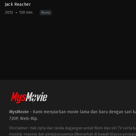
Jack Reacher
2012
130 min
Movie
Action
,
Crime
,
Drama
,
Thriller
US
2012-
12-
20
Christopher
McQuarrie
MysMovie -
Kami menyiarkan movie lama dan baru dengan sari kat
720P, Web-Rip.
Disclaimer: Hak cipta dan tanda dagangan untuk filem dan siri TV serta 
masing-masing dan penggunaannya dibenarkan di bawah klausa penggu