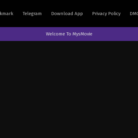
kmark
Telegram
Download App
Privacy Policy
DM
Welcome To MysMovie