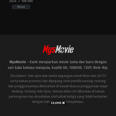
2024
106 min
Movie
Action
US
2024-
06-
20
Mouly
Surya
MysMovie -
Kami menyiarkan movie lama dan baru dengan
sari kata bahasa malaysia, kualiti HD, 1080HD, 720P, Web-Rip.
Disclaimer: Hak cipta dan tanda dagangan untuk filem dan siri TV
serta bahan promosi lain dipegang oleh pemilik masing-masing
dan penggunaannya dibenarkan di bawah klausa penggunaan wajar
Undang-Undang Hak Cipta. Semua video siri dihoskan di laman
perkongsian dan disediakan oleh pihak ketiga yang tidak berkaitan
dengan laman ini atau pelayannya..