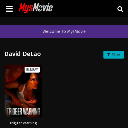
Welcome To MysMovie
David DeLao
Filter
BLURAY
Trigger Warning