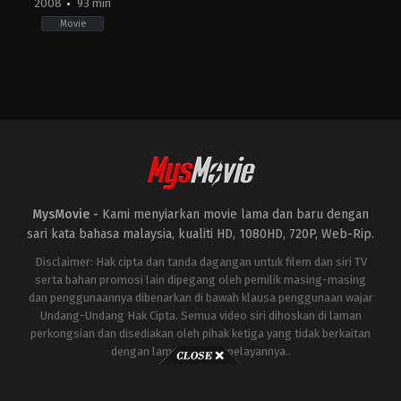
2008
93 min
Movie
Action
,
Crime
TH
2008-
02-
06
Prachya
Pinkaew
MysMovie -
Kami menyiarkan movie lama dan baru dengan
sari kata bahasa malaysia, kualiti HD, 1080HD, 720P, Web-Rip.
Disclaimer: Hak cipta dan tanda dagangan untuk filem dan siri TV
serta bahan promosi lain dipegang oleh pemilik masing-masing
dan penggunaannya dibenarkan di bawah klausa penggunaan wajar
Undang-Undang Hak Cipta. Semua video siri dihoskan di laman
perkongsian dan disediakan oleh pihak ketiga yang tidak berkaitan
dengan laman ini atau pelayannya..