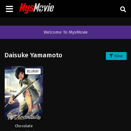
Welcome To MysMovie
Daisuke Yamamoto
Filter
BLURAY
Chocolate