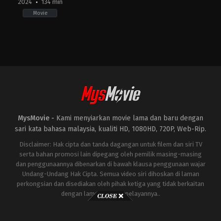
2024
134 min
Movie
Horror
,
Mystery
,
Thriller
KR
2024-
02-
22
Jang
Jae-
hyun
MysMovie -
Kami menyiarkan movie lama dan baru dengan
sari kata bahasa malaysia, kualiti HD, 1080HD, 720P, Web-Rip.
Disclaimer: Hak cipta dan tanda dagangan untuk filem dan siri TV
serta bahan promosi lain dipegang oleh pemilik masing-masing
dan penggunaannya dibenarkan di bawah klausa penggunaan wajar
Undang-Undang Hak Cipta. Semua video siri dihoskan di laman
perkongsian dan disediakan oleh pihak ketiga yang tidak berkaitan
dengan laman ini atau pelayannya..