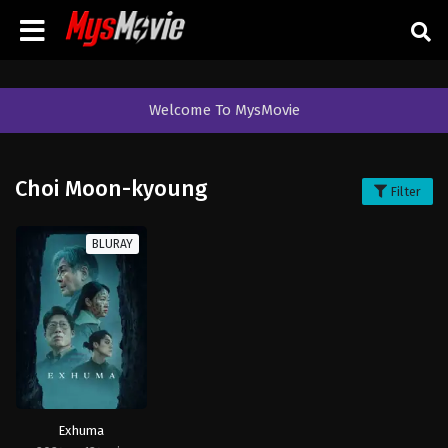
Welcome To MysMovie
Choi Moon-kyoung
Filter
BLURAY
Exhuma