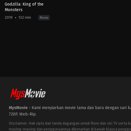
Godzilla: King of the
Monsters
2019
132 min
Movie
Action
,
Science
Fiction
CN
,
JP
,
US
2019-
05-
29
Michael
Dougherty
MysMovie -
Kami menyiarkan movie lama dan baru dengan sari kat
720P, Web-Rip.
Disclaimer: Hak cipta dan tanda dagangan untuk filem dan siri TV serta 
masing-masing dan penggunaannya dibenarkan di bawah klausa penggu