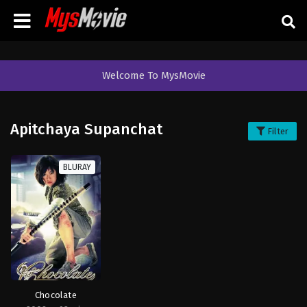
Welcome To MysMovie
Apitchaya Supanchat
Filter
BLURAY
Chocolate