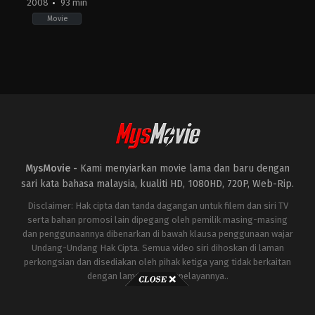
2008
93 min
Movie
Action
,
Crime
TH
2008-
02-
06
Prachya
Pinkaew
MysMovie -
Kami menyiarkan movie lama dan baru dengan
sari kata bahasa malaysia, kualiti HD, 1080HD, 720P, Web-Rip.
Disclaimer: Hak cipta dan tanda dagangan untuk filem dan siri TV
serta bahan promosi lain dipegang oleh pemilik masing-masing
dan penggunaannya dibenarkan di bawah klausa penggunaan wajar
Undang-Undang Hak Cipta. Semua video siri dihoskan di laman
perkongsian dan disediakan oleh pihak ketiga yang tidak berkaitan
dengan laman ini atau pelayannya..