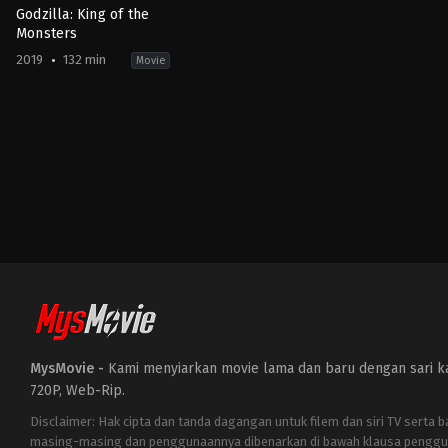
Godzilla: King of the
Monsters
2019
132 min
Movie
Action
,
Science
Fiction
CN
,
JP
,
US
2019-
05-
29
Michael
Dougherty
MysMovie -
Kami menyiarkan movie lama dan baru dengan sari kat
720P, Web-Rip.
Disclaimer: Hak cipta dan tanda dagangan untuk filem dan siri TV serta 
masing-masing dan penggunaannya dibenarkan di bawah klausa penggu