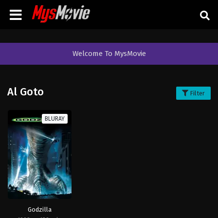
Welcome To MysMovie
Al Goto
Filter
BLURAY
Godzilla