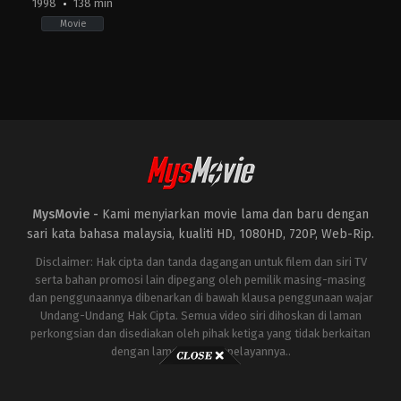
1998
138 min
Movie
Action
,
Science
Fiction
,
Thriller
JP
,
US
1998-
05-
20
Roland
Emmerich
MysMovie -
Kami menyiarkan movie lama dan baru dengan
sari kata bahasa malaysia, kualiti HD, 1080HD, 720P, Web-Rip.
Disclaimer: Hak cipta dan tanda dagangan untuk filem dan siri TV
serta bahan promosi lain dipegang oleh pemilik masing-masing
dan penggunaannya dibenarkan di bawah klausa penggunaan wajar
Undang-Undang Hak Cipta. Semua video siri dihoskan di laman
perkongsian dan disediakan oleh pihak ketiga yang tidak berkaitan
dengan laman ini atau pelayannya..