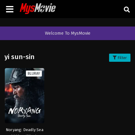
Welcome To MysMovie
yi sun-sin
Filter
BLURAY
Noryang: Deadly Sea