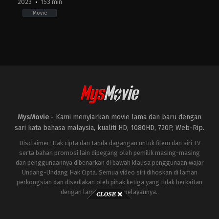
2023
153 min
Movie
Action
,
Drama
,
History
,
War
KR
2023-
12-
20
Kim
Han-
min
MysMovie -
Kami menyiarkan movie lama dan baru dengan
sari kata bahasa malaysia, kualiti HD, 1080HD, 720P, Web-Rip.
Disclaimer: Hak cipta dan tanda dagangan untuk filem dan siri TV
serta bahan promosi lain dipegang oleh pemilik masing-masing
dan penggunaannya dibenarkan di bawah klausa penggunaan wajar
Undang-Undang Hak Cipta. Semua video siri dihoskan di laman
perkongsian dan disediakan oleh pihak ketiga yang tidak berkaitan
dengan laman ini atau pelayannya..