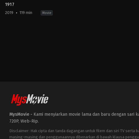
1917
2019
119 min
Movie
Action
,
Drama
,
History
,
War
ES
,
GB
,
IN
,
US
2019-
12-
25
Sam
Mendes
MysMovie -
Kami menyiarkan movie lama dan baru dengan sari kat
720P, Web-Rip.
Disclaimer: Hak cipta dan tanda dagangan untuk filem dan siri TV serta 
masing-masing dan penggunaannya dibenarkan di bawah klausa penggu