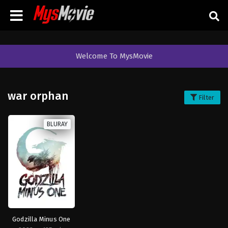
Welcome To MysMovie
war orphan
Filter
BLURAY
Godzilla Minus One