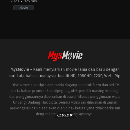
2023
125 min
Movie
Action
,
Horror
,
Science
Fiction
JP
2023-
11-
03
Takashi
Yamazaki
MysMovie -
Kami menyiarkan movie lama dan baru dengan
sari kata bahasa malaysia, kualiti HD, 1080HD, 720P, Web-Rip.
Disclaimer: Hak cipta dan tanda dagangan untuk filem dan siri TV
serta bahan promosi lain dipegang oleh pemilik masing-masing
dan penggunaannya dibenarkan di bawah klausa penggunaan wajar
Undang-Undang Hak Cipta. Semua video siri dihoskan di laman
perkongsian dan disediakan oleh pihak ketiga yang tidak berkaitan
dengan laman ini atau pelayannya..