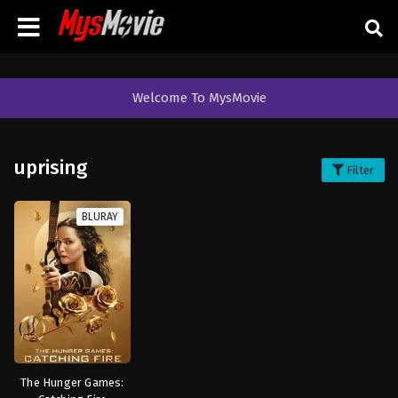
Welcome To MysMovie
uprising
Filter
BLURAY
The Hunger Games: