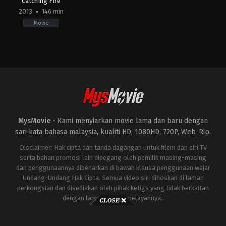
Catching Fire
2013
146 min
Movie
Action
,
Adventure
,
Science
Fiction
US
2013-
11-
15
Francis
Lawrence
MysMovie -
Kami menyiarkan movie lama dan baru dengan
sari kata bahasa malaysia, kualiti HD, 1080HD, 720P, Web-Rip.
Disclaimer: Hak cipta dan tanda dagangan untuk filem dan siri TV
serta bahan promosi lain dipegang oleh pemilik masing-masing
dan penggunaannya dibenarkan di bawah klausa penggunaan wajar
Undang-Undang Hak Cipta. Semua video siri dihoskan di laman
perkongsian dan disediakan oleh pihak ketiga yang tidak berkaitan
dengan laman ini atau pelayannya..