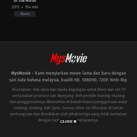
of the Moon
2011
154 min
Movie
Action
,
Adventure
,
Science
Fiction
US
2011-
06-
28
Michael
Bay
MysMovie -
Kami menyiarkan movie lama dan baru dengan
sari kata bahasa malaysia, kualiti HD, 1080HD, 720P, Web-Rip.
Disclaimer: Hak cipta dan tanda dagangan untuk filem dan siri TV
serta bahan promosi lain dipegang oleh pemilik masing-masing
dan penggunaannya dibenarkan di bawah klausa penggunaan wajar
Undang-Undang Hak Cipta. Semua video siri dihoskan di laman
perkongsian dan disediakan oleh pihak ketiga yang tidak berkaitan
dengan laman ini atau pelayannya..