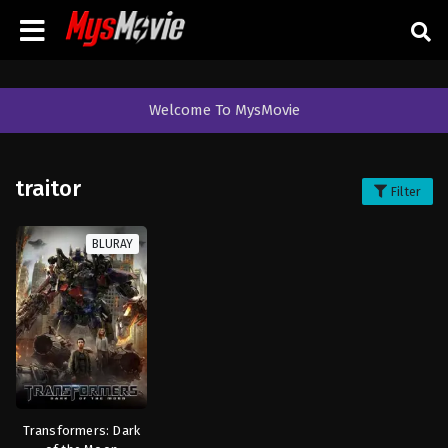
Welcome To MysMovie
traitor
Filter
BLURAY
Transformers: Dark