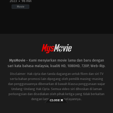
2023
98 min
Movie
Horror
,
Thriller
ID
2023-
12-
14
Anggy
Umbara
MysMovie -
Kami menyiarkan movie lama dan baru dengan
sari kata bahasa malaysia, kualiti HD, 1080HD, 720P, Web-Rip.
Disclaimer: Hak cipta dan tanda dagangan untuk filem dan siri TV
serta bahan promosi lain dipegang oleh pemilik masing-masing
dan penggunaannya dibenarkan di bawah klausa penggunaan wajar
Undang-Undang Hak Cipta. Semua video siri dihoskan di laman
perkongsian dan disediakan oleh pihak ketiga yang tidak berkaitan
dengan laman ini atau pelayannya..