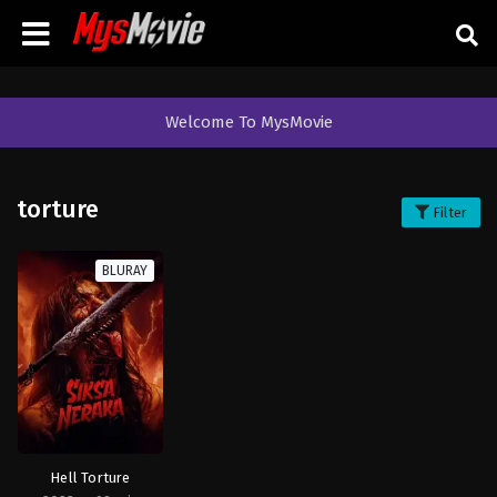
Welcome To MysMovie
torture
Filter
BLURAY
Hell Torture