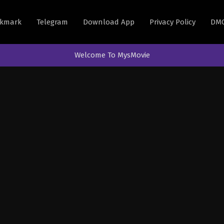
kmark
Telegram
Download App
Privacy Policy
DM
Welcome To MysMovie