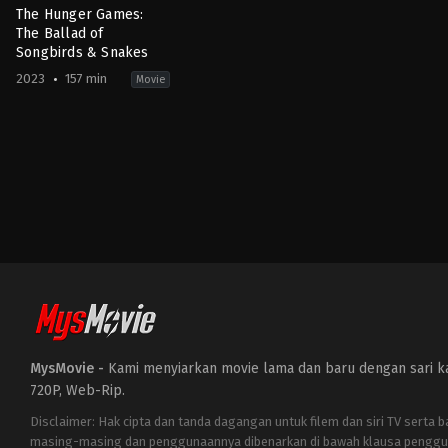
The Hunger Games:
The Ballad of
Songbirds & Snakes
2023
157 min
Movie
Action
,
Drama
,
Science
Fiction
US
2023-
11-
15
Francis
Lawrence
MysMovie -
Kami menyiarkan movie lama dan baru dengan sari kat
720P, Web-Rip.
Disclaimer: Hak cipta dan tanda dagangan untuk filem dan siri TV serta 
masing-masing dan penggunaannya dibenarkan di bawah klausa penggu