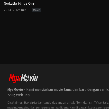
Godzilla Minus One
2023
125 min
Movie
Action
,
Horror
,
Science
Fiction
JP
2023-
11-
03
Takashi
Yamazaki
MysMovie -
Kami menyiarkan movie lama dan baru dengan sari kat
720P, Web-Rip.
Disclaimer: Hak cipta dan tanda dagangan untuk filem dan siri TV serta 
masing-masing dan penggunaannya dibenarkan di bawah klausa penggu