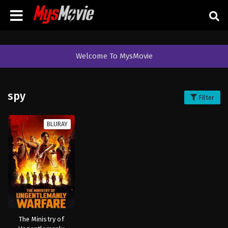
Welcome To MysMovie
spy
Filter
BLURAY
The Ministry of