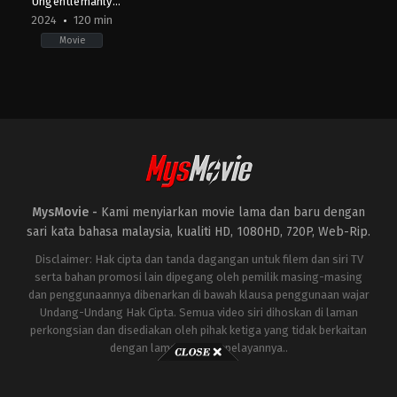
Ungentlemanly
Warfare
2024
120 min
Movie
Action
,
Comedy
,
War
GB
,
US
2024-
04-
18
Guy
Ritchie
MysMovie -
Kami menyiarkan movie lama dan baru dengan
sari kata bahasa malaysia, kualiti HD, 1080HD, 720P, Web-Rip.
Disclaimer: Hak cipta dan tanda dagangan untuk filem dan siri TV
serta bahan promosi lain dipegang oleh pemilik masing-masing
dan penggunaannya dibenarkan di bawah klausa penggunaan wajar
Undang-Undang Hak Cipta. Semua video siri dihoskan di laman
perkongsian dan disediakan oleh pihak ketiga yang tidak berkaitan
dengan laman ini atau pelayannya..