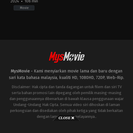
2024
108 min
Movie
Adventure
,
Drama
,
Science
Fiction
US
2024-
02-
23
Johan
Renck
MysMovie -
Kami menyiarkan movie lama dan baru dengan
sari kata bahasa malaysia, kualiti HD, 1080HD, 720P, Web-Rip.
Disclaimer: Hak cipta dan tanda dagangan untuk filem dan siri TV
serta bahan promosi lain dipegang oleh pemilik masing-masing
dan penggunaannya dibenarkan di bawah klausa penggunaan wajar
Undang-Undang Hak Cipta. Semua video siri dihoskan di laman
perkongsian dan disediakan oleh pihak ketiga yang tidak berkaitan
dengan laman ini atau pelayannya..