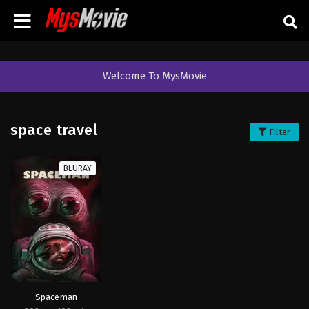
Welcome To MysMovie
space travel
Filter
BLURAY
Spaceman