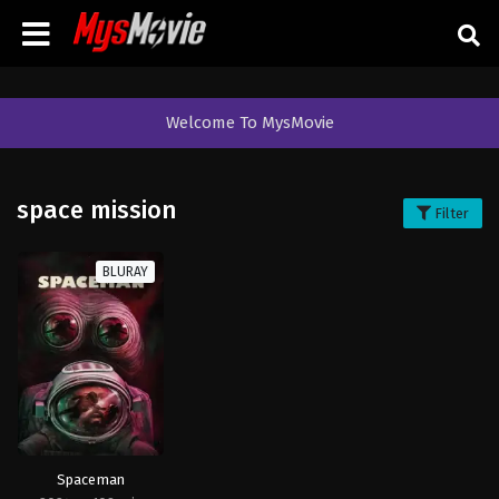
Welcome To MysMovie
space mission
Filter
BLURAY
Spaceman