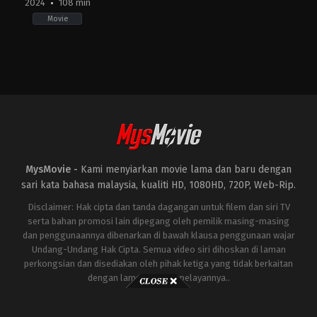
2024
108 min
Movie
Adventure
,
Drama
,
Science
Fiction
US
2024-
02-
23
Johan
Renck
MysMovie -
Kami menyiarkan movie lama dan baru dengan
sari kata bahasa malaysia, kualiti HD, 1080HD, 720P, Web-Rip.
Disclaimer: Hak cipta dan tanda dagangan untuk filem dan siri TV
serta bahan promosi lain dipegang oleh pemilik masing-masing
dan penggunaannya dibenarkan di bawah klausa penggunaan wajar
Undang-Undang Hak Cipta. Semua video siri dihoskan di laman
perkongsian dan disediakan oleh pihak ketiga yang tidak berkaitan
dengan laman ini atau pelayannya..