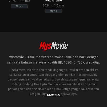
New Empire
2024
121 min
2024
115 min
Movie
Movie
Action
,
Thriller
Action
,
Adventure
,
Science
CA
,
Fiction
SG
,
US
US
2024-
2024-
03-
04-
27
03
Adam
Dev
Wingard
Patel
MysMovie -
Kami menyiarkan movie lama dan baru dengan
sari kata bahasa malaysia, kualiti HD, 1080HD, 720P, Web-Rip.
Disclaimer: Hak cipta dan tanda dagangan untuk filem dan siri TV
serta bahan promosi lain dipegang oleh pemilik masing-masing
dan penggunaannya dibenarkan di bawah klausa penggunaan wajar
Undang-Undang Hak Cipta. Semua video siri dihoskan di laman
perkongsian dan disediakan oleh pihak ketiga yang tidak berkaitan
dengan laman ini atau pelayannya..