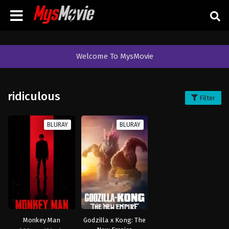
Welcome To MysMovie
ridiculous
Filter
BLURAY
BLURAY
Monkey Man
Godzilla x Kong: The