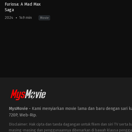
Furiosa: A Mad Max
Saga
2024
149 min
Movie
Action
,
Adventure
,
Science
Fiction
AU
,
US
2024-
05-
22
George
Miller
MysMovie -
Kami menyiarkan movie lama dan baru dengan sari kat
720P, Web-Rip.
Disclaimer: Hak cipta dan tanda dagangan untuk filem dan siri TV serta 
masing-masing dan penggunaannya dibenarkan di bawah klausa penggu