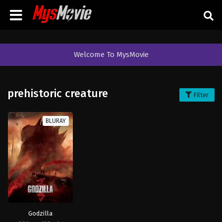
Welcome To MysMovie
prehistoric creature
Filter
BLURAY
Godzilla