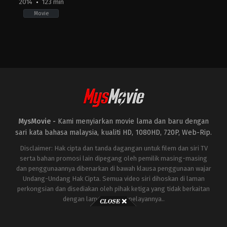
2014
123 min
Movie
Action
,
Drama
,
Science
Fiction
US
2014-
05-
14
Gareth
Edwards
MysMovie -
Kami menyiarkan movie lama dan baru dengan
sari kata bahasa malaysia, kualiti HD, 1080HD, 720P, Web-Rip.
Disclaimer: Hak cipta dan tanda dagangan untuk filem dan siri TV
serta bahan promosi lain dipegang oleh pemilik masing-masing
dan penggunaannya dibenarkan di bawah klausa penggunaan wajar
Undang-Undang Hak Cipta. Semua video siri dihoskan di laman
perkongsian dan disediakan oleh pihak ketiga yang tidak berkaitan
dengan laman ini atau pelayannya..