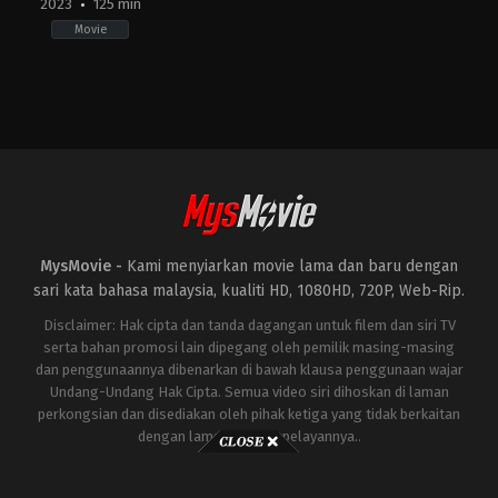
2023
125 min
Movie
Action
,
Horror
,
Science
Fiction
JP
2023-
11-
03
Takashi
Yamazaki
MysMovie -
Kami menyiarkan movie lama dan baru dengan
sari kata bahasa malaysia, kualiti HD, 1080HD, 720P, Web-Rip.
Disclaimer: Hak cipta dan tanda dagangan untuk filem dan siri TV
serta bahan promosi lain dipegang oleh pemilik masing-masing
dan penggunaannya dibenarkan di bawah klausa penggunaan wajar
Undang-Undang Hak Cipta. Semua video siri dihoskan di laman
perkongsian dan disediakan oleh pihak ketiga yang tidak berkaitan
dengan laman ini atau pelayannya..