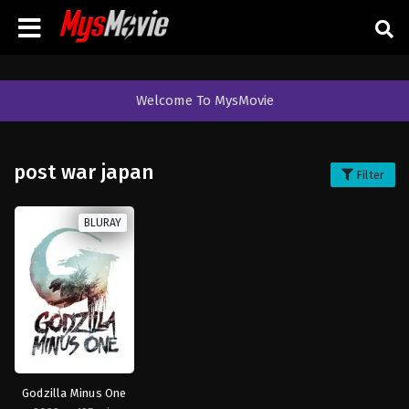
Welcome To MysMovie
post war japan
Filter
BLURAY
Godzilla Minus One