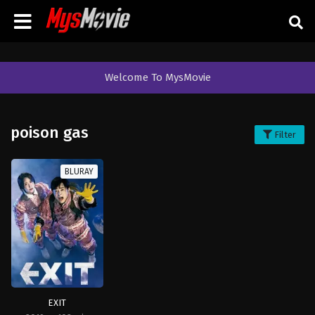
Welcome To MysMovie
poison gas
Filter
BLURAY
EXIT