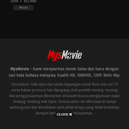
2019
103 min
Movie
Action
,
Comedy
KR
2019-
07-
31
Lee
Sang-
geun
MysMovie -
Kami menyiarkan movie lama dan baru dengan
sari kata bahasa malaysia, kualiti HD, 1080HD, 720P, Web-Rip.
Disclaimer: Hak cipta dan tanda dagangan untuk filem dan siri TV
serta bahan promosi lain dipegang oleh pemilik masing-masing
dan penggunaannya dibenarkan di bawah klausa penggunaan wajar
Undang-Undang Hak Cipta. Semua video siri dihoskan di laman
perkongsian dan disediakan oleh pihak ketiga yang tidak berkaitan
dengan laman ini atau pelayannya..