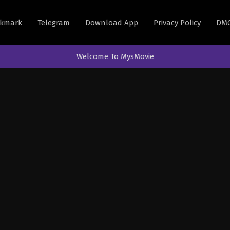
kmark
Telegram
Download App
Privacy Policy
DM
Welcome To MysMovie