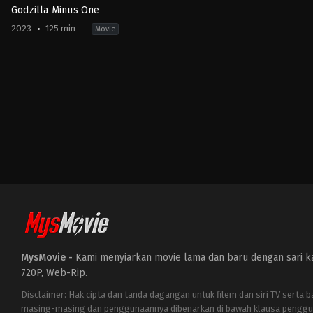
Godzilla Minus One
2023
125 min
Movie
Action
,
Horror
,
Science
Fiction
JP
2023-
11-
03
Takashi
Yamazaki
MysMovie -
Kami menyiarkan movie lama dan baru dengan sari kat
720P, Web-Rip.
Disclaimer: Hak cipta dan tanda dagangan untuk filem dan siri TV serta 
masing-masing dan penggunaannya dibenarkan di bawah klausa penggu