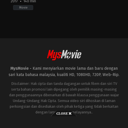
2017
140 min
Movie
Action
,
Drama
,
History
,
War
KR
2017-
10-
03
Hwang
Dong-
hyuk
MysMovie -
Kami menyiarkan movie lama dan baru dengan
sari kata bahasa malaysia, kualiti HD, 1080HD, 720P, Web-Rip.
Disclaimer: Hak cipta dan tanda dagangan untuk filem dan siri TV
serta bahan promosi lain dipegang oleh pemilik masing-masing
dan penggunaannya dibenarkan di bawah klausa penggunaan wajar
Undang-Undang Hak Cipta. Semua video siri dihoskan di laman
perkongsian dan disediakan oleh pihak ketiga yang tidak berkaitan
dengan laman ini atau pelayannya..