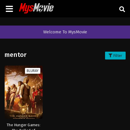
Welcome To MysMovie
mentor
Filter
BLURAY
The Hunger Games: