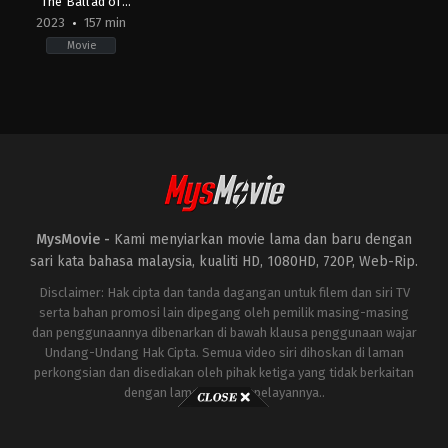
The Ballad of
Songbirds & Snakes
2023
157 min
Movie
Action
,
Drama
,
Science
Fiction
US
2023-
11-
15
Francis
Lawrence
MysMovie -
Kami menyiarkan movie lama dan baru dengan
sari kata bahasa malaysia, kualiti HD, 1080HD, 720P, Web-Rip.
Disclaimer: Hak cipta dan tanda dagangan untuk filem dan siri TV
serta bahan promosi lain dipegang oleh pemilik masing-masing
dan penggunaannya dibenarkan di bawah klausa penggunaan wajar
Undang-Undang Hak Cipta. Semua video siri dihoskan di laman
perkongsian dan disediakan oleh pihak ketiga yang tidak berkaitan
dengan laman ini atau pelayannya..