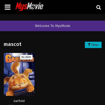
Welcome To MysMovie
mascot
Filter
BLURAY
Garfield