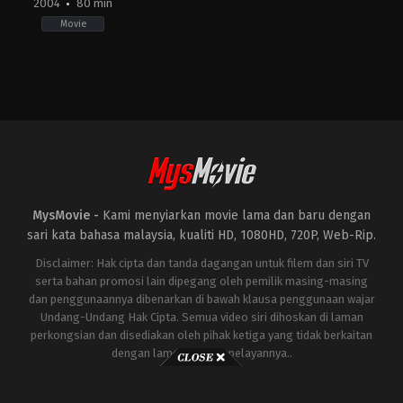
2004
80 min
Movie
Animation
,
Comedy
,
Family
US
2004-
06-
10
Peter
Hewitt
MysMovie -
Kami menyiarkan movie lama dan baru dengan
sari kata bahasa malaysia, kualiti HD, 1080HD, 720P, Web-Rip.
Disclaimer: Hak cipta dan tanda dagangan untuk filem dan siri TV
serta bahan promosi lain dipegang oleh pemilik masing-masing
dan penggunaannya dibenarkan di bawah klausa penggunaan wajar
Undang-Undang Hak Cipta. Semua video siri dihoskan di laman
perkongsian dan disediakan oleh pihak ketiga yang tidak berkaitan
dengan laman ini atau pelayannya..