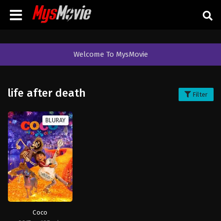
Welcome To MysMovie
life after death
Filter
BLURAY
Coco