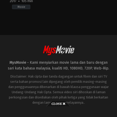
2017
105 min
Movie
Adventure
,
Animation
,
Family
,
Music
US
2017-
10-
27
Lee
Unkrich
MysMovie -
Kami menyiarkan movie lama dan baru dengan
sari kata bahasa malaysia, kualiti HD, 1080HD, 720P, Web-Rip.
Disclaimer: Hak cipta dan tanda dagangan untuk filem dan siri TV
serta bahan promosi lain dipegang oleh pemilik masing-masing
dan penggunaannya dibenarkan di bawah klausa penggunaan wajar
Undang-Undang Hak Cipta. Semua video siri dihoskan di laman
perkongsian dan disediakan oleh pihak ketiga yang tidak berkaitan
dengan laman ini atau pelayannya..