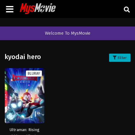
Welcome To MysMovie
kyodai hero
Filter
BLURAY
Ultraman: Rising