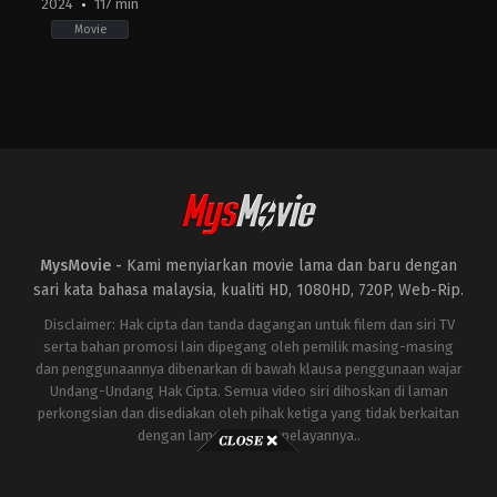
2024
117 min
Movie
Action
,
Animation
,
Family
,
Science
Fiction
JP
,
US
2024-
06-
14
Shannon
Tindle
MysMovie -
Kami menyiarkan movie lama dan baru dengan
sari kata bahasa malaysia, kualiti HD, 1080HD, 720P, Web-Rip.
Disclaimer: Hak cipta dan tanda dagangan untuk filem dan siri TV
serta bahan promosi lain dipegang oleh pemilik masing-masing
dan penggunaannya dibenarkan di bawah klausa penggunaan wajar
Undang-Undang Hak Cipta. Semua video siri dihoskan di laman
perkongsian dan disediakan oleh pihak ketiga yang tidak berkaitan
dengan laman ini atau pelayannya..