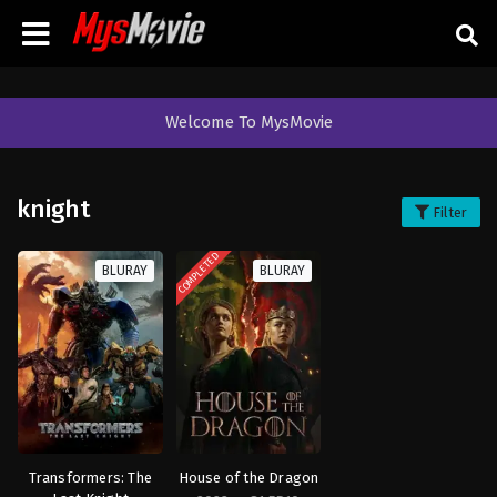
Welcome To MysMovie
knight
Filter
COMPLETED
BLURAY
BLURAY
Transformers: The
House of the Dragon