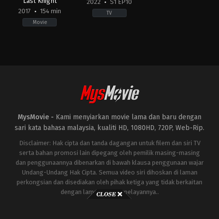
Last Knight
2022
S1 EP10
2017
154 min
TV
Movie
Action
,
Adventure
,
Science
Action
Fiction
&
US
Adventure
,
Drama
,
Sci-
2017-
Fi
06-
&
16
Fantasy
Michael
US
Bay
2022-
08-
21
Emma
MysMovie -
Kami menyiarkan movie lama dan baru dengan
D'Arcy
,
Matt
Smith
,
Olivia
sari kata bahasa malaysia, kualiti HD, 1080HD, 720P, Web-Rip.
Cooke
Disclaimer: Hak cipta dan tanda dagangan untuk filem dan siri TV
serta bahan promosi lain dipegang oleh pemilik masing-masing
dan penggunaannya dibenarkan di bawah klausa penggunaan wajar
Undang-Undang Hak Cipta. Semua video siri dihoskan di laman
perkongsian dan disediakan oleh pihak ketiga yang tidak berkaitan
dengan laman ini atau pelayannya..