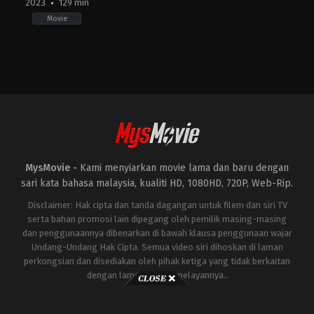
2023
129 min
Movie
Action
JP
2023-
11-
17
Hiroshi
Shinagawa
MysMovie -
Kami menyiarkan movie lama dan baru dengan
sari kata bahasa malaysia, kualiti HD, 1080HD, 720P, Web-Rip.
Disclaimer: Hak cipta dan tanda dagangan untuk filem dan siri TV
serta bahan promosi lain dipegang oleh pemilik masing-masing
dan penggunaannya dibenarkan di bawah klausa penggunaan wajar
Undang-Undang Hak Cipta. Semua video siri dihoskan di laman
perkongsian dan disediakan oleh pihak ketiga yang tidak berkaitan
dengan laman ini atau pelayannya..