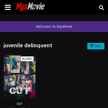
Welcome To MysMovie
juvenile delinquent
Filter
BLURAY
OUT