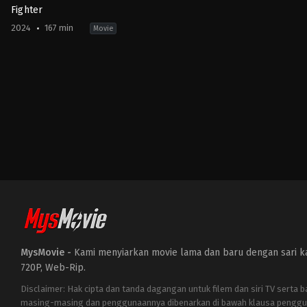
Fighter
2024
167 min
Movie
Action
,
Thriller
,
War
IN
2024-
01-
24
Siddharth
Anand
MysMovie -
Kami menyiarkan movie lama dan baru dengan sari kat
720P, Web-Rip.
Disclaimer: Hak cipta dan tanda dagangan untuk filem dan siri TV serta 
masing-masing dan penggunaannya dibenarkan di bawah klausa penggu