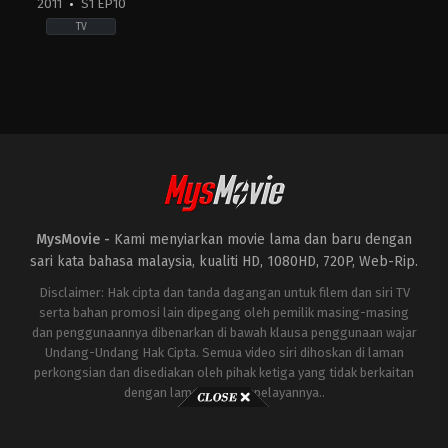
2011
S1 EP10
TV
Action
&
Adventure
,
Drama
,
Sci-
Fi
&
Fantasy
GB
,
US
2011-
04-
17
MysMovie -
Kami menyiarkan movie lama dan baru dengan
Emilia
Clarke
,
Gwendoline
sari kata bahasa malaysia, kualiti HD, 1080HD, 720P, Web-Rip.
Christie
,
Isaac
Hempstead
Disclaimer: Hak cipta dan tanda dagangan untuk filem dan siri TV
Wright
,
Jacob
serta bahan promosi lain dipegang oleh pemilik masing-masing
Anderson
,
Joe
dan penggunaannya dibenarkan di bawah klausa penggunaan wajar
Dempsie
,
John
Bradley
,
Kit
Undang-Undang Hak Cipta. Semua video siri dihoskan di laman
Harington
,
Lena
perkongsian dan disediakan oleh pihak ketiga yang tidak berkaitan
Headey
,
Liam
dengan laman ini atau pelayannya..
Cunningham
,
Maisie
Williams
,
Nikolaj
Coster-
Waldau
,
Peter