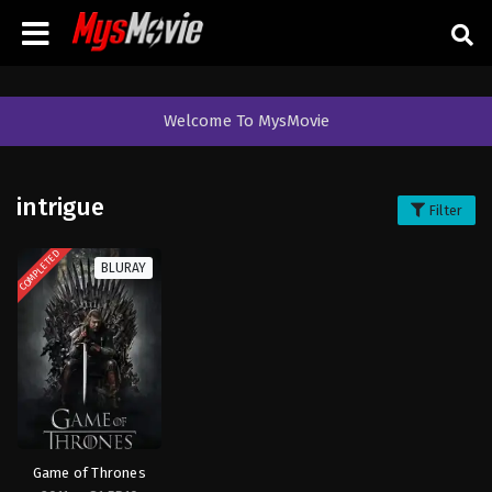
Welcome To MysMovie
intrigue
Filter
COMPLETED
BLURAY
Game of Thrones