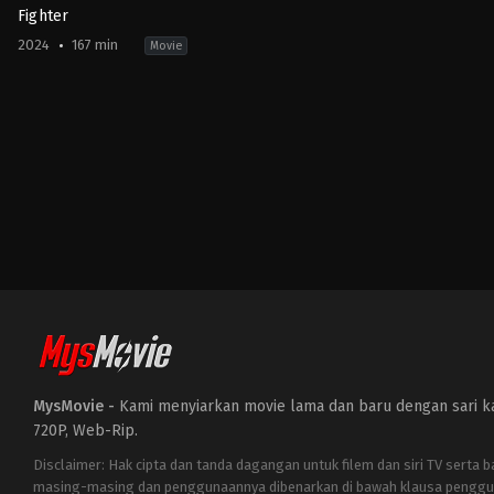
Fighter
2024
167 min
Movie
Action
,
Thriller
,
War
IN
2024-
01-
24
Siddharth
Anand
MysMovie -
Kami menyiarkan movie lama dan baru dengan sari kat
720P, Web-Rip.
Disclaimer: Hak cipta dan tanda dagangan untuk filem dan siri TV serta 
masing-masing dan penggunaannya dibenarkan di bawah klausa penggu