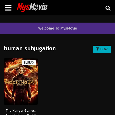
Welcome To MysMovie
human subjugation
Filter
BLURAY
The Hunger Games: