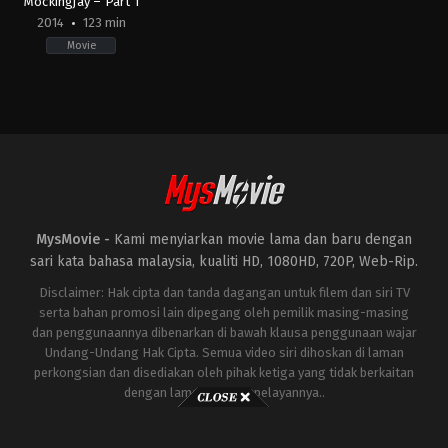
Mockingjay – Part 1
2014
123 min
Movie
Adventure
,
Science
Fiction
,
Thriller
US
2014-
11-
19
Francis
Lawrence
MysMovie -
Kami menyiarkan movie lama dan baru dengan
sari kata bahasa malaysia, kualiti HD, 1080HD, 720P, Web-Rip.
Disclaimer: Hak cipta dan tanda dagangan untuk filem dan siri TV
serta bahan promosi lain dipegang oleh pemilik masing-masing
dan penggunaannya dibenarkan di bawah klausa penggunaan wajar
Undang-Undang Hak Cipta. Semua video siri dihoskan di laman
perkongsian dan disediakan oleh pihak ketiga yang tidak berkaitan
dengan laman ini atau pelayannya..