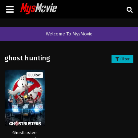
Welcome To MysMovie
ghost hunting
Filter
BLURAY
Ghostbusters