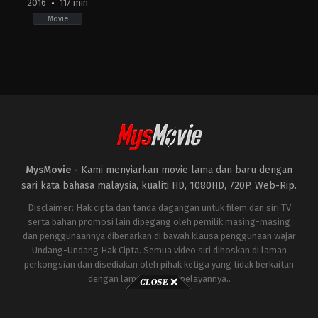
2016
117 min
Movie
Action
,
Comedy
,
Fantasy
US
2016-
07-
14
Paul
Feig
MysMovie -
Kami menyiarkan movie lama dan baru dengan
sari kata bahasa malaysia, kualiti HD, 1080HD, 720P, Web-Rip.
Disclaimer: Hak cipta dan tanda dagangan untuk filem dan siri TV
serta bahan promosi lain dipegang oleh pemilik masing-masing
dan penggunaannya dibenarkan di bawah klausa penggunaan wajar
Undang-Undang Hak Cipta. Semua video siri dihoskan di laman
perkongsian dan disediakan oleh pihak ketiga yang tidak berkaitan
dengan laman ini atau pelayannya..