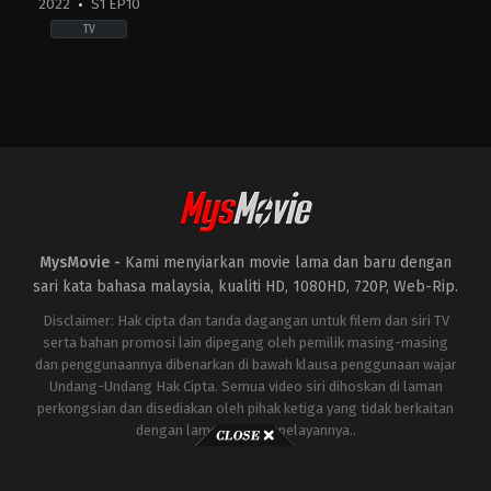
2022
S1 EP10
TV
Action
&
Adventure
,
Drama
,
Sci-
Fi
&
Fantasy
US
2022-
08-
21
Emma
MysMovie -
Kami menyiarkan movie lama dan baru dengan
D'Arcy
,
Matt
Smith
,
Olivia
sari kata bahasa malaysia, kualiti HD, 1080HD, 720P, Web-Rip.
Cooke
Disclaimer: Hak cipta dan tanda dagangan untuk filem dan siri TV
serta bahan promosi lain dipegang oleh pemilik masing-masing
dan penggunaannya dibenarkan di bawah klausa penggunaan wajar
Undang-Undang Hak Cipta. Semua video siri dihoskan di laman
perkongsian dan disediakan oleh pihak ketiga yang tidak berkaitan
dengan laman ini atau pelayannya..