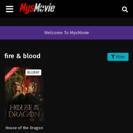
Welcome To MysMovie
fire & blood
Filter
COMPLETED
BLURAY
House of the Dragon