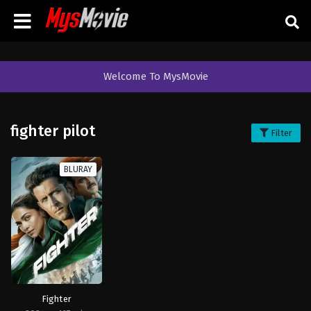
Welcome To MysMovie
fighter pilot
Filter
BLURAY
Fighter