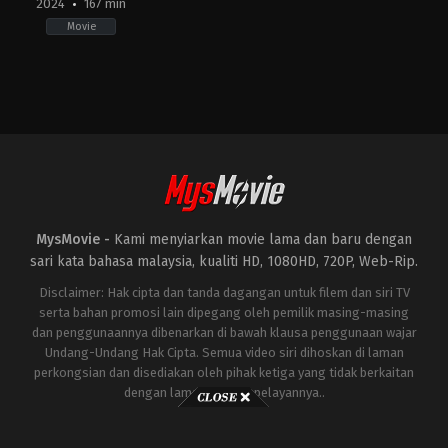
2024
167 min
Movie
Action
,
Thriller
,
War
IN
2024-
01-
24
Siddharth
Anand
MysMovie -
Kami menyiarkan movie lama dan baru dengan
sari kata bahasa malaysia, kualiti HD, 1080HD, 720P, Web-Rip.
Disclaimer: Hak cipta dan tanda dagangan untuk filem dan siri TV
serta bahan promosi lain dipegang oleh pemilik masing-masing
dan penggunaannya dibenarkan di bawah klausa penggunaan wajar
Undang-Undang Hak Cipta. Semua video siri dihoskan di laman
perkongsian dan disediakan oleh pihak ketiga yang tidak berkaitan
dengan laman ini atau pelayannya..