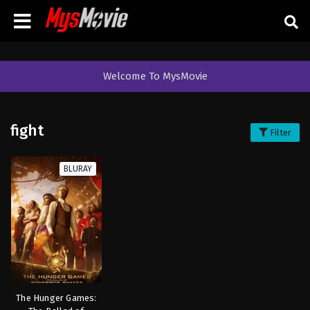
Welcome To MysMovie
fight
Filter
BLURAY
The Hunger Games: