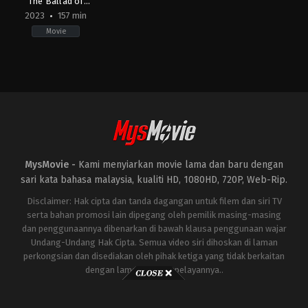
The Ballad of
Songbirds & Snakes
2023
157 min
Movie
Action
,
Drama
,
Science
Fiction
US
2023-
11-
15
Francis
Lawrence
MysMovie -
Kami menyiarkan movie lama dan baru dengan
sari kata bahasa malaysia, kualiti HD, 1080HD, 720P, Web-Rip.
Disclaimer: Hak cipta dan tanda dagangan untuk filem dan siri TV
serta bahan promosi lain dipegang oleh pemilik masing-masing
dan penggunaannya dibenarkan di bawah klausa penggunaan wajar
Undang-Undang Hak Cipta. Semua video siri dihoskan di laman
perkongsian dan disediakan oleh pihak ketiga yang tidak berkaitan
dengan laman ini atau pelayannya..