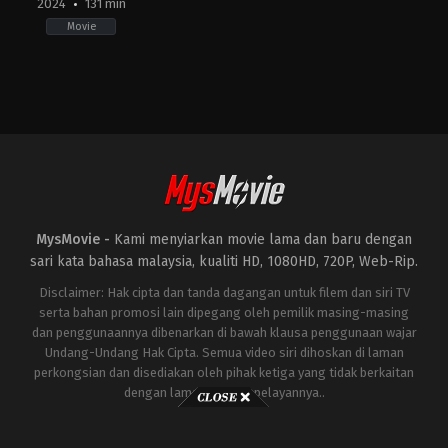
2024
131 min
Movie
Drama
,
Romance
KR
,
VN
2024-
02-
10
Trấn
Thành
MysMovie -
Kami menyiarkan movie lama dan baru dengan
sari kata bahasa malaysia, kualiti HD, 1080HD, 720P, Web-Rip.
Disclaimer: Hak cipta dan tanda dagangan untuk filem dan siri TV
serta bahan promosi lain dipegang oleh pemilik masing-masing
dan penggunaannya dibenarkan di bawah klausa penggunaan wajar
Undang-Undang Hak Cipta. Semua video siri dihoskan di laman
perkongsian dan disediakan oleh pihak ketiga yang tidak berkaitan
dengan laman ini atau pelayannya..