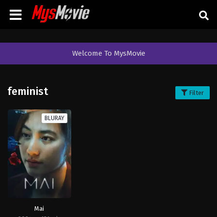
Welcome To MysMovie
feminist
Filter
BLURAY
Mai