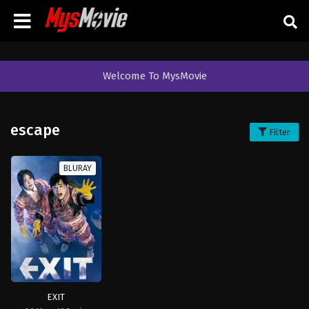
Welcome To MysMovie
escape
Filter
BLURAY
EXIT