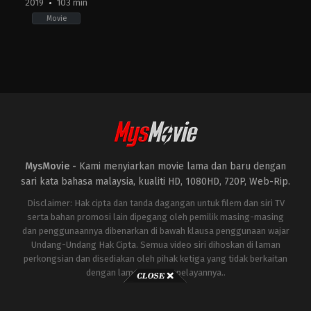
2019
103 min
Movie
Action
,
Comedy
KR
2019-
07-
31
Lee
Sang-
geun
MysMovie -
Kami menyiarkan movie lama dan baru dengan
sari kata bahasa malaysia, kualiti HD, 1080HD, 720P, Web-Rip.
Disclaimer: Hak cipta dan tanda dagangan untuk filem dan siri TV
serta bahan promosi lain dipegang oleh pemilik masing-masing
dan penggunaannya dibenarkan di bawah klausa penggunaan wajar
Undang-Undang Hak Cipta. Semua video siri dihoskan di laman
perkongsian dan disediakan oleh pihak ketiga yang tidak berkaitan
dengan laman ini atau pelayannya..