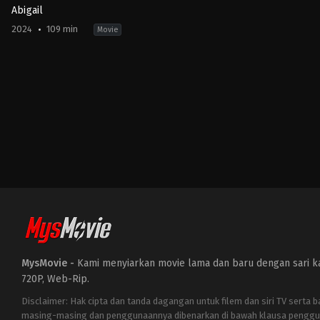
Abigail
2024
109 min
Movie
Comedy
,
Horror
US
2024-
04-
18
Matt
Bettinelli-
Olpin
,
Tyler
Gillett
MysMovie -
Kami menyiarkan movie lama dan baru dengan sari kat
720P, Web-Rip.
Disclaimer: Hak cipta dan tanda dagangan untuk filem dan siri TV serta 
masing-masing dan penggunaannya dibenarkan di bawah klausa penggu