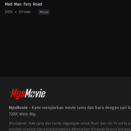
Mad Max: Fury Road
2015
121 min
Movie
Action
,
Adventure
,
Science
Fiction
AU
,
US
2015-
05-
13
George
Miller
MysMovie -
Kami menyiarkan movie lama dan baru dengan sari kat
720P, Web-Rip.
Disclaimer: Hak cipta dan tanda dagangan untuk filem dan siri TV serta 
masing-masing dan penggunaannya dibenarkan di bawah klausa penggu