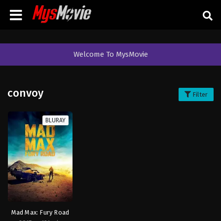
Welcome To MysMovie
convoy
Filter
BLURAY
Mad Max: Fury Road