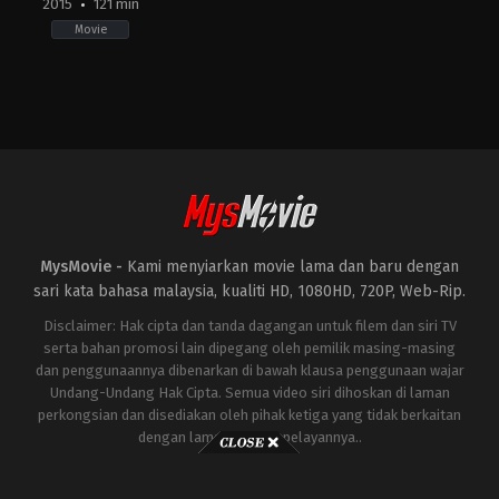
2015
121 min
Movie
Action
,
Adventure
,
Science
Fiction
AU
,
US
2015-
05-
13
George
Miller
MysMovie -
Kami menyiarkan movie lama dan baru dengan
sari kata bahasa malaysia, kualiti HD, 1080HD, 720P, Web-Rip.
Disclaimer: Hak cipta dan tanda dagangan untuk filem dan siri TV
serta bahan promosi lain dipegang oleh pemilik masing-masing
dan penggunaannya dibenarkan di bawah klausa penggunaan wajar
Undang-Undang Hak Cipta. Semua video siri dihoskan di laman
perkongsian dan disediakan oleh pihak ketiga yang tidak berkaitan
dengan laman ini atau pelayannya..